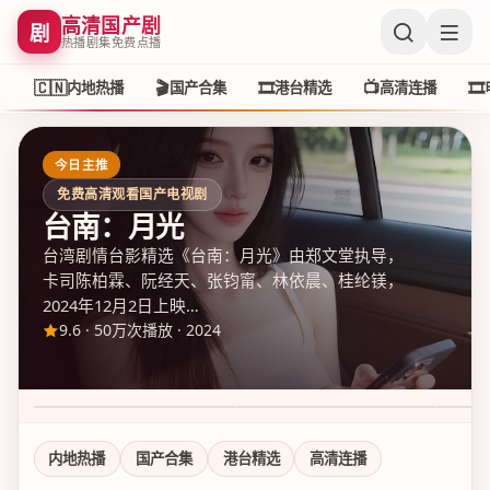
高清国产剧
剧
热播剧集免费点播
🇨🇳
🎬
🎞️
📺
🎞️
内地热播
国产合集
港台精选
高清连播
今日主推
免费高清观看国产电视剧
台南：月光
台湾剧情台影精选《台南：月光》由郑文堂执导，
卡司陈柏霖、阮经天、张钧甯、林依晨、桂纶镁，
2024年12月2日上映…
9.6
·
50万次播放
·
2024
新杭州狂飙 第1季
尖沙咀追光案 第1季
花莲
9.1
·
50万次播放
7.6
·
50万次播放
8.8
·
5
内地热播
国产合集
港台精选
高清连播