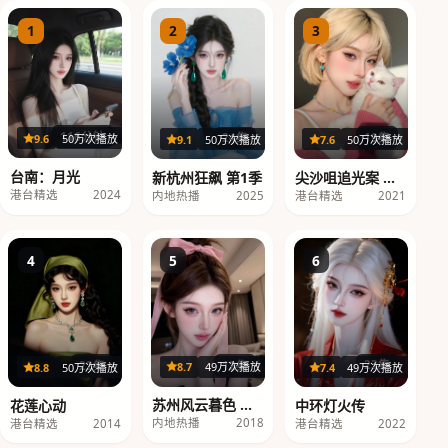
1
2
3
116分钟
19集
24集
9.6
50万次播放
7.6
50万次播放
9.1
50万次播放
台南：月光
尖沙咀追光案 第1
新杭州狂飙 第1季
季
港台精选
2024
港台精选
2021
内地热播
2025
4
5
6
12集
22集
23集
8.7
49万次播放
8.8
50万次播放
7.4
49万次播放
苏州风云暮色 第3
花莲心动
中环灯火传
季
内地热播
2018
港台精选
2014
港台精选
2022