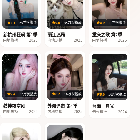
24集
32集
40集
9.1
50万次播放
9.0
35万次播放
8.9
44万次播放
新杭州狂飙 第1季
丽江迷局
重庆之歌 第2季
内地热播
2025
内地热播
2025
内地热播
2025
36集
29集
116分钟
7.4
32万次播放
8.2
16万次播放
9.6
50万次播放
鼓楼夜南风
外滩追击 第1季
台南：月光
内地热播
2025
内地热播
2025
港台精选
2024