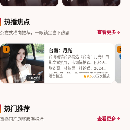
热播焦点
查看更多
杂志式横向推荐，一眼锁定当下热剧
1
2
台南：月光
台湾剧情台影精选《台南：月光》由
郑文堂执导，卡司陈柏霖、阮经天、
张钧甯、林依晨、桂纶镁，2024年
12月2日上映，免费高清观看国产电
9.6
港台精选
50万次播放
116分钟
视剧完整版高…
热门推荐
查看更多
热播国产剧竖版海报墙