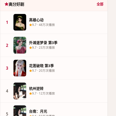
高分好剧
全部
高雄心动
1
9.7
·
48万次播放
外滩逐梦录 第3季
2
9.7
·
23万次播放
花莲破晓 第3季
3
9.7
·
20万次播放
杭州逆转
4
9.7
·
12万次播放
台南：月光
5