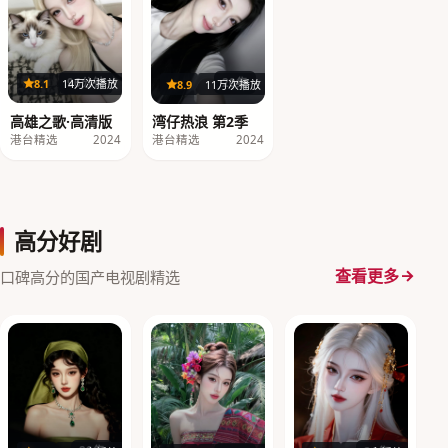
96分钟
20集
8.1
14万次播放
8.9
11万次播放
高雄之歌·高清版
湾仔热浪 第2季
港台精选
2024
港台精选
2024
高分好剧
查看更多
口碑高分的国产电视剧精选