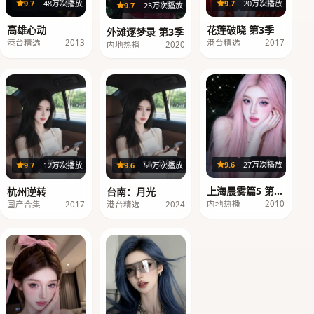
20集
36集
9.7
48万次播放
9.7
20万次播放
39集
9.7
23万次播放
高雄心动
花莲破晓 第3季
外滩逐梦录 第3季
港台精选
2013
港台精选
2017
内地热播
2020
26集
第20期
116分钟
9.6
27万次播放
9.7
12万次播放
9.6
50万次播放
上海晨雾篇5 第2
杭州逆转
台南：月光
季
内地热播
2010
国产合集
2017
港台精选
2024