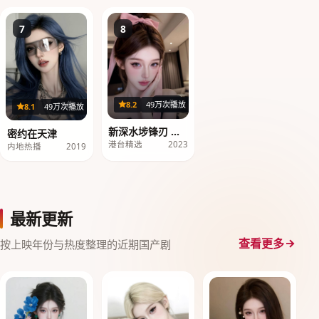
7
8
40集
8.2
49万次播放
18集
8.1
49万次播放
新深水埗锋刃 第1
密约在天津
季
港台精选
2023
内地热播
2019
最新更新
查看更多
按上映年份与热度整理的近期国产剧