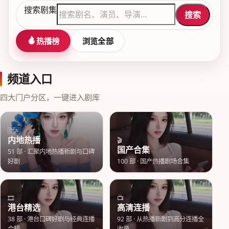
搜索剧集
搜索
热播榜
浏览全部
频道入口
四大门户分区，一键进入剧库
🇨🇳
内地热播
🎬
国产合集
51
部 ·
汇聚内地热播新剧与口碑
好剧
100
部 ·
国产热播剧场合集
🎞️
📺
港台精选
高清连播
38
部 ·
港台口碑好剧与经典连播
92
部 ·
从热播新剧到高分连播全
合辑
收录