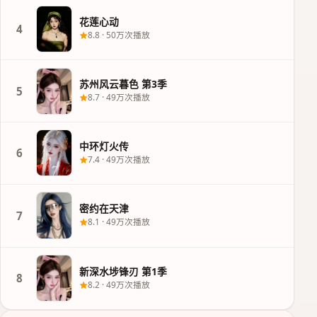
花莲心动
4
8.8
·
50万次播放
苏州风云暮色 第3季
5
8.7
·
49万次播放
中环灯火传
6
7.4
·
49万次播放
密约在天津
7
8.1
·
49万次播放
新深水埗锋刃 第1季
8
8.2
·
49万次播放