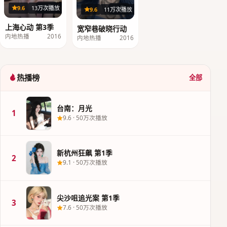
33集
9.6
13万次播放
23集
9.6
11万次播放
上海心动 第3季
宽窄巷破晓行动
内地热播
2016
内地热播
2016
热播榜
全部
台南：月光
1
9.6
·
50万次播放
新杭州狂飙 第1季
2
9.1
·
50万次播放
尖沙咀追光案 第1季
3
7.6
·
50万次播放